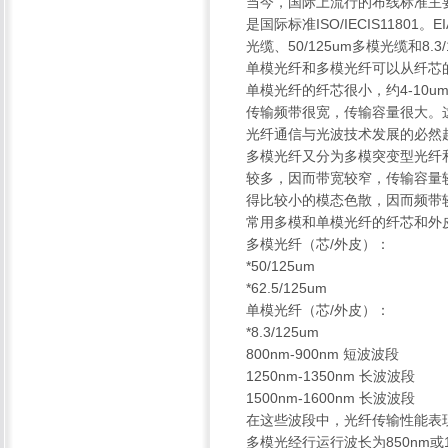
当今，国际上流行的布线标准主要有
是国际标准ISO/IECIS11801。EIA
光缆、50/125um多模光缆和8.3
单模光纤和多模光纤可以从纤芯
单模光纤的纤芯很小，约4-10
传输频带很宽，传输容量很大。
光纤通信与光波技术发展的必然
多模光纤又分为多模突变型光纤
较多，因而带宽较窄，传输容量
得比较小的模态色散，因而频带
常用多模和单模光纤的纤芯和外
多模光纤（芯/外皮）：
*50/125um
*62.5/125um
单模光纤（芯/外皮）：
*8.3/125um
800nm-900nm 短波波段
1250nm-1350nm 长波波段
1500nm-1600nm 长波波段
在这些波段中，光纤传输性能表
多模光经行运行波长为850nm或1