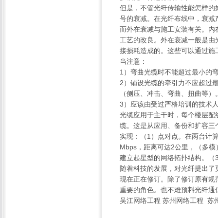
但是，不管光纤传输性能怎样的
号的衰减。在光纤布线中，衰减
而外在衰减与施工安装有关。内
工艺的改良。外在衰减一般是由
接损耗造成的。这些可以通过施
当注意：
1）弯曲光缆时不能超过最小的
2）铺设光缆的牵引力不应超过
（侧压、冲击、弯曲、扭曲等）
3）应该由受过严格培训的技术
光缆应用于主干时，每个楼层配
缆。这是从应用、备份和扩容三
实现：（1）点对点。在两台计算
Mbps，距离可达2公里，（多
建立起星型的网络拓扑结构。（
随着科技的发展，对光纤提出了
现在正在修订。除了修订原有规
重要的角色。也不难预料光纤通
吴江网络工程 苏州网络工程 苏州赫朗