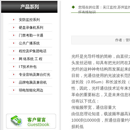
您现在的位置：
吴江监控,苏州监
纤布线知识
安防监控系列
硬盘录像机系列
门禁考勤一卡通
作者：管理
公共广播系统
程控及IP集团电话
光纤是光导纤维的简称，由直径大
网 络系统 工 程
头发丝还细，却具有把光封闭在
I T技术外包
光纤的这种神奇结构而发展起来
专业音响及舞台灯光
目前，光通信使用的光波波长范围
波长段（0.85um）和长波长段（
品牌电脑及兼容机
性，因此，光纤通信技术近年来
弱电智能化周边
革命的重要标志，又是未来信息
信有以下优点：
传输频带宽，通信容量大
由信息理论知道，载波频率越高
1000到10000倍，所通信容量约
损耗低