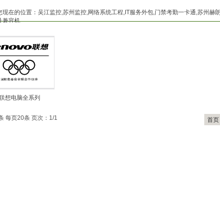
您现在的位置：
吴江监控,苏州监控,网络系统工程,IT服务外包,门禁考勤一卡通,苏州
及兼容机
联想电脑全系列
条 每页20条 页次：1/1
首页