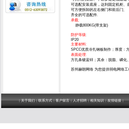
可选配安装底座，达到固定机柜、底
可方便拆卸的左右侧门和前后门;
齐全的可选配件.
承载:
静载800KG(带支架)
防护等级
:
IP20
主要材料:
SPCC优质冷扎钢板制作；厚度：方孔
表面处理:
方孔条镀蓝锌；其余：脱脂、磷化
苏州赫朗网络 为您提供弱电网络工程的整体
关于我们
联系方式
客户留言
人才招聘
相关知识
友情链接
|
|
|
|
|
|
|