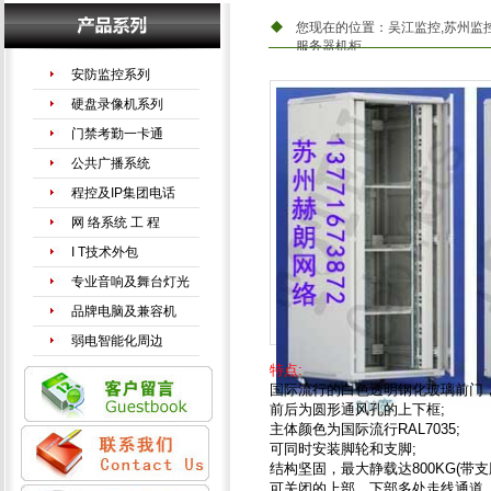
您现在的位置：
吴江监控,苏州监
服务器机柜
安防监控系列
硬盘录像机系列
门禁考勤一卡通
公共广播系统
程控及IP集团电话
网 络系统 工 程
I T技术外包
专业音响及舞台灯光
品牌电脑及兼容机
弱电智能化周边
特点:
国际流行的白色透明钢化玻璃前门
前后为圆形通风孔的上下框;
主体颜色为国际流行RAL7035;
可同时安装脚轮和支脚;
结构坚固，最大静载达800KG(带支
可关闭的上部、下部多处走线通道